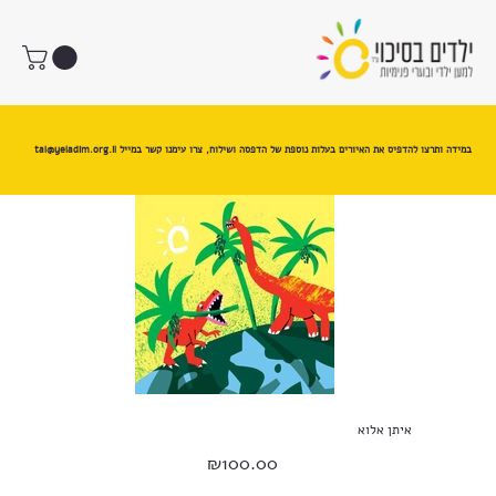
במידה ותרצו להדפיס את האיורים בעלות נוספת של הדפסה ושילוח, צרו עימנו קשר במייל
tal@yeladim.org.il
איתן אלוא
מחיר
₪100.00