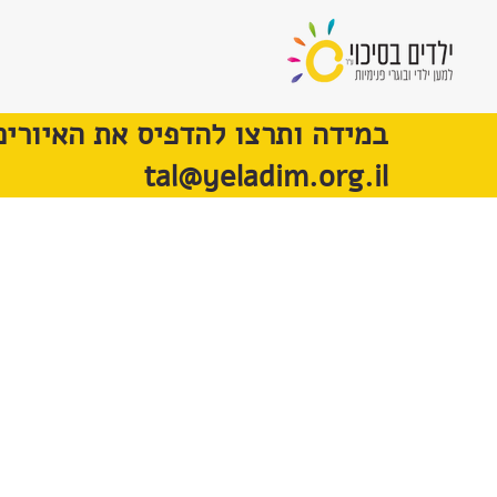
במידה ותרצו להדפיס את האיורים
tal@yeladim.org.il