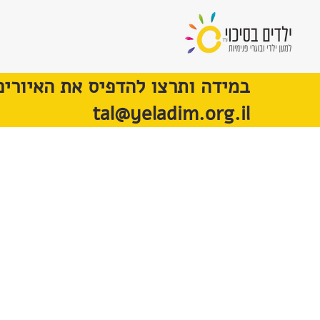
במידה ותרצו להדפיס את האיורים
tal@yeladim.org.il