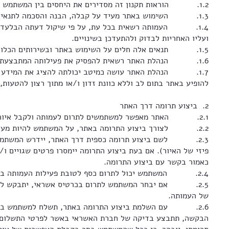
1.2. הוראות תקנון זה מסדירים את היחסים בין המשתמש לבין העמותה ויחולו על שימוש שיעשה על-ידי המשתמש באתר, לרבות מתן תרומה ושימוש במידע ובתכנים הכלולים בו.
1.3. השימוש באתר מעיד על קבלה, הבנה והסכמה לתנאי השימוש. משתמשי האתר מתבקשים, אפוא, לקרוא אותם בקפידה.
1.4. העמותה רשאית בכל עת, על פי שיקול דעתה הבלעדי, ל
ועליו האחריות לבדוק ולהתעדכן בשינויים.
1.5. תנאים אלה חלים על השימוש באתר ובשירותים הכלולים בו באמצעות כל מחשב או מכשיר תקשורת אחר, בין באמצעות רשת האינטרנט ובין באמצעות כל רשת או אמצעי תקשורת אחר.
1.6. הנהלת האתר רשאית להפסיק את פעילותה המתבצעת באתר, כולה או חלקה, באופן זמני או קבוע, בכל עת. כל זאת, כפוף לשיקול דעתה הבלעדי של הנהלת האתר.
1.7. הנהלת האתר עושה כמיטב יכולתה להציג את המידע השלם והמקיף ביותר לגבי המוצר לרבות תמונות. חרף האמור בסעיף זה יובהר, כי עלולים
להופיע באתר בתום לב וללא כוונת זדון ו/או מתוך רצון להטעות,
2. ביצוע תרומה דרך האתר
2.1. האתר מאפשר למשתמשים לתרום לעמותה ולקבל איור דיגיטלי/איור בעותק פיזי כאות הוקרה על התרומה.
2.2. לצורך ביצוע התרומה באתר, על המשתמש להיות מעל גיל 18.
2.3. לשם ביצוע תרומה כספית דרך האתר, יידרש המשתמש למ
פיזי של האיור). אם בעת ביצוע התרומה יימסרו פרטים שגויים 
כאמור בקשר עם ביצוע התרומה.
2.4. המשתמש יכול לתרום כסף לטובת פעילות העמותה באמצעות אתר זה, על-ידי שימוש בכרטיס אשראי או באמצעות שירותי צד שלישי כגון Bit או שירותי תשלום דומים.
2.5. אם יבחר המשתמש לתרום בכרטיס אשראי, יתבקש למסור
של העמותה.
2.6. עם השלמת ביצוע התרומה באתר, תשלח למשתמש בדוא"ל
הבקשה, תתבצע בדיקה של חברת האשראי באשר לפרטי התשלום. ל