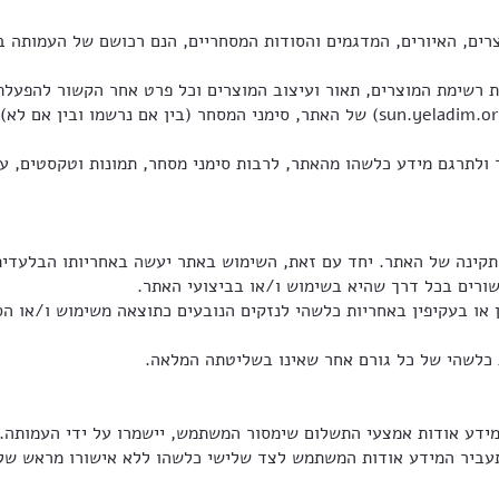
וצרים, האיורים, המדגמים והסודות המסחריים, הנם רכושם של העמותה
5.3. זכויות אלה חלות גם על שם האתר ושם המתחם (sun.yeladim.org.il) של האתר, סימ
לתרגם מידע כלשהו מהאתר, לרבות סימני מסחר, תמונות וטקסטים, עי
נה של האתר. יחד עם זאת, השימוש באתר יעשה באחריותו הבלעדית 
שורים בכל דרך שהיא בשימוש ו/או בביצועי האתר.
ו בעקיפין באחריות כלשהי לנזקים הנובעים כתוצאה משימוש ו/או הס
ע אודות אמצעי התשלום שימסור המשתמש, יישמרו על ידי העמותה. ש
אי השימוש. העמותה לא תעביר המידע אודות המשתמש לצד שלישי כלשהו ללא אישורו