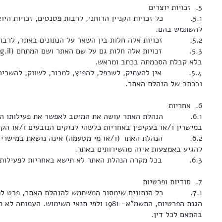
5. זכויות יוצרים
5.1. כל זכויות הקניין הרוחני, לרבות פטנטים, זכויות הי
להשתמש בהם.
5.2. זכויות אלה חלות בין השאר על הנתונים באתר, לרבות רשימת המוצרים, תאור ועיצוב המוצרים וכל פרט אחר הקשור להפעלתו.
בלא קבלת הסכמתה בכתב ומראש.
5.4. אין להעתיק, לשכפל, להפיץ, למכור, לשווק, להשכיר ו
ובכתב של הנהלת האתר.
6. אחריות
6.1. הנהלת האתר עושה את המיטב לאפשר את פעילותו התקי
במישרין ו/או בעקיפין באחריות כלשהי לנזקים הנובעים ו/או הק
6.2. הנהלת האתר (ו/או מי מטעמה) אינה נושאת במישרין א
להגיע באמצעות איזה מהשירותים באתר.
6.3. בכל מקרה הנהלת האתר לא תישא באחריות לפעילות כלשהי של כל גורם אחר שאינו בשליטתה המלאה.
7. סודיות ופרטיות
7.1. כל הנתונים שימסור המשתמש להנהלת האתר, פרט למיד
הגנת הפרטיות, התשמ"א- 1981 ולפי תנ
בהתאם לכל דין.