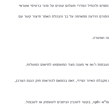
ים ולהחיל הסדרי תשלום שונים על סוגי כרטיסי אשראי
תורם הודעה מתאימה על כך והנהלת האתר תיצור קשר עם
ה והמשתמש הביע את רצונו לקבלת עותק פיזי של האיור (איור מודפס), תהא באפשרותו לבטל את התרומה בתוך 14 יום מקבלת האיור הפיזי, זאת בהתאם להוראות חוק הגנת הצרכן,