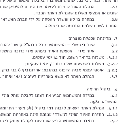
תרומתו. יובהר, כי ככל שהמשתמש בחר בקבלת האפשרות של עותק 
2.7. הנהלת האתר שומרת לעצמה את הזכות להפסיק את השימ
שונים או אמצעי תשלום שהנהלת האתר תכבד.
2.8. במקרה בו לא אושרה העסקה על ידי חברת האשראי או ע
התורם לשם השלמת התרומה או ביטולה.
3. מדיניות אספקת מוצרים
3.1. איור דיגיטלי – המשתמש יקבל בדוא"ל קישור להורדת איור דיגיטלי מיד לאחר מתן אישור מחברת האשראי כי התרומה נקלטה ואושרה.
3.2. איור פיזי – אספקת האיור בעותק פיזי כרוכה בתשלום דמי משלוח בהתאם לאיזור וסוג המשלוח:
3.2.1. משלוח בדואר רשום: תוך 14 ימי עסקים;
3.2.2. משלוח באמצעות שליח: תוך 7 ימים עסקים;
3.2.3. איסוף עצמי מבית הדפוס בכתובת: אהרונוביץ 8 בני ברק בתיאום מראש מול איש הקשר העמותה במספר 052-2233070
3.3. הנהלת האתר לא תשא באחריות לעיכוב ו/או איחור בשילוח שמבוצע ע"י צד ג' אשר מושפע מכוח עליון ו/או שביתות ו/או השבתות ו/או אי מענה מצד המשתמש לתיאום המשלוח.
4. ביטול תרומה
התשמ"א-1981.
4.1.1. הנהלת האתר רשאית לגבות דמי ביטול (5% מערך התרומה או 100 ₪, לפני הנמוך מבינהם.
4.1.2. החזרת האיור הפיזי למשרדי עמותה הינה באחריות המשתמש.
4.2. במידה והמשתמש הביע את רצונו לקבלת עותק דיגיטלי של האיור, ביטול התרומה יהא כפוף להוראות חוק הגנת הצרכן, התשמ"א-1981, בקשר לטובין הניתנים לשעתוק או לשכפול.