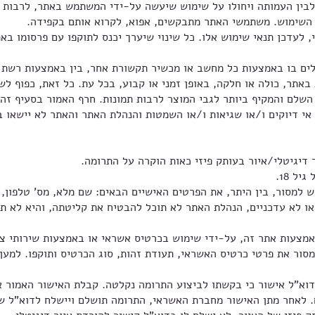
עדכן תנאי שימוש אלו. כל שינוי שיערך יכנס לתוקפו עם פרסומו בא
 אי דיוקים ו/או שגיאות ו/או השמטות והנהלת האתר והאתר לא יישאו ב
סור, בין היתר, את הפרטים האישיים הבאים: שם מלא, מס' טלפון, כ
ו/או לא עדכניים, הנהלת האתר לא תוכל להבטיח את קליטתה, והיא לא
 את פרטי כרטיס האשראי, תעודת זהות, סוג הכרטיס ותוקפו. למען 
 אישור כי בקשתו לביצוע התרומה נקלטה. קבלת האישור האמור אינ
אחר מתן האישור מחברת האשראי, התרומה תושלם ויישלח לדוא"ל של 