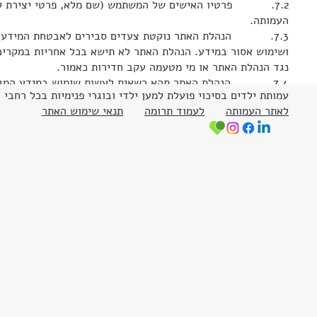
7.2. פרטיו האישים של המשתמש (שם מלא, פרטי יצירת קשר 
העמותה.
7.3. הנהלת האתר נוקטת צעדים סבירים לאבטחת המידע אוד
ושימוש אסור במידע. הנהלת האתר לא תישא בכל אחריות במקרים
נגד הנהלת האתר או מי מטעמה עקב חדירות כאמור.
7.4. הנהלת האתר תהא רשאית לעשות שימוש במידע המגיע לידה עקב השימוש באתר ובמידע אודות המשתמש לצרכים סטטיסטיים, ללמידת העדפות המשתמש ולשיפור האתר.
עמותת ילדים בסיכוי פועלת למען ילדי ובוגרי פנימיות בכל רחבי
7.5. הנהלת האתר תהא רשאית לעשות שימוש ב – “עוגיות” (“cookies”) על מנת לספק למשתמש שירות מהיר ויעיל ולחסוך מהמשתמש את הצורך להזין את פרטיו האישיים בכל כניסה לאתר.
לאתר העמותה
לעמוד תרומה
תנאי שימוש האתר
7.6. בקיום מקרים שאינם בשליטתה של העמותה ו/או הנובעים
זה יאבד או אם יעשה בו שימוש לא מורשה.
8. דין ושיפוט
8.1. הדין החל על השימוש באתר, התרומה ותקנון זה ו/או על כל פעולה ו/או על סכסוך הנובע ממנו, הוא הדין הישראלי בלבד.
8.2. בכל מקרה של מחלוקת, תהא לבתי המשפט (השלום או המחוזי) תל אביב-יפו הסמכות הבלעדית לדון בה.