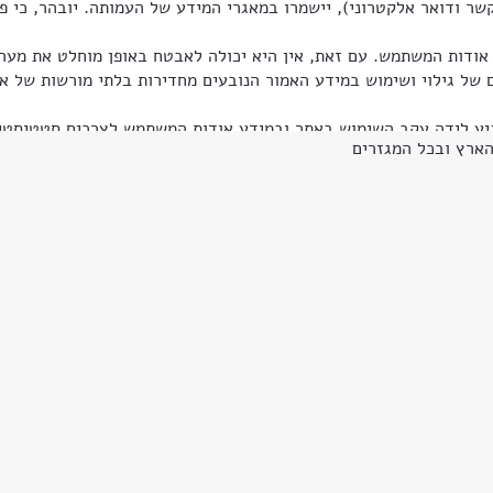
ודואר אלקטרוני), יישמרו במאגרי המידע של העמותה. יובהר, כי פ
ות המשתמש. עם זאת, אין היא יכולה לאבטח באופן מוחלט את מערכו
 של גילוי ושימוש במידע האמור הנובעים מחדירות בלתי מורשות של 
 הארץ ובכל המגזרים
 מכח עליון, העמותה לא תהא אחראית לכל נזק מכל סוג שהוא, עקיף 