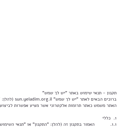
תקנון - תנאי שימוש באתר "יש לך שמש"
ברוכים הבאים לאתר "יש לך שמש" sun.yeladim.org.il (להלן: "האתר"). האתר מופעל ע"י עמותת ילדים בסיכוי, ח.פ 580109254 (להלן: "הנהלת האתר" או "העמותה").
האתר משמש כאתר תרומות אלקטרוני אשר מציע אפשרות לביצוע ת
1. כללי
1.1. האמור בתקנון זה (להלן: "התקנון" או "תנאי השימוש") מתייחס באופן שווה לבני שני המינים, והשימוש בלשון זכר הוא מטעמי נוחות בלבד.