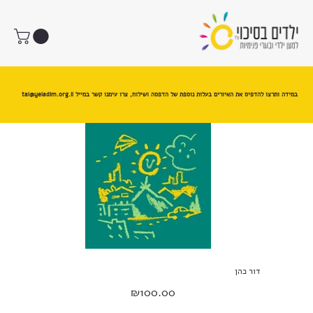
במידה ותרצו להדפיס את האיורים בעלות נוספת של הדפסה ושילוח, צרו עימנו קשר במייל
tal@yeladim.org.il
דור כהן
מחיר
₪100.00