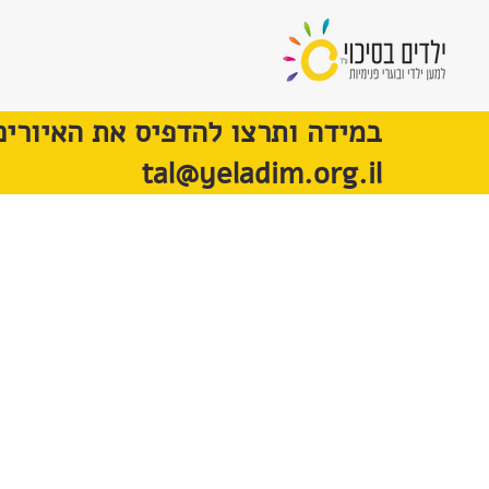
במידה ותרצו להדפיס את האיורים
tal@yeladim.org.il